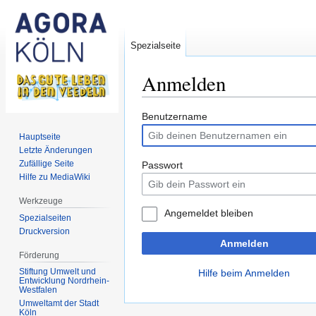
Spezialseite
Anmelden
Zur
Zur
Benutzername
Navigation
Suche
Hauptseite
springen
springen
Letzte Änderungen
Zufällige Seite
Passwort
Hilfe zu MediaWiki
Werkzeuge
Angemeldet bleiben
Spezialseiten
Druckversion
Anmelden
Förderung
Stiftung Umwelt und
Hilfe beim Anmelden
Entwicklung Nordrhein-
Westfalen
Umweltamt der Stadt
Köln