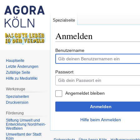
Spezialseite
Anmelden
Zur
Zur
Benutzername
Navigation
Suche
Hauptseite
springen
springen
Letzte Änderungen
Passwort
Zufällige Seite
Hilfe zu MediaWiki
Werkzeuge
Angemeldet bleiben
Spezialseiten
Druckversion
Anmelden
Förderung
Hilfe beim Anmelden
Stiftung Umwelt und
Entwicklung Nordrhein-
Westfalen
Umweltamt der Stadt
Köln