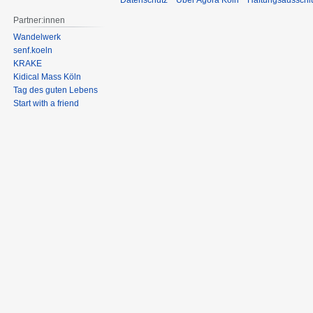
Datenschutz
Über Agora Köln
Haftungsausschl
Partner:innen
Wandelwerk
senf.koeln
KRAKE
Kidical Mass Köln
Tag des guten Lebens
Start with a friend