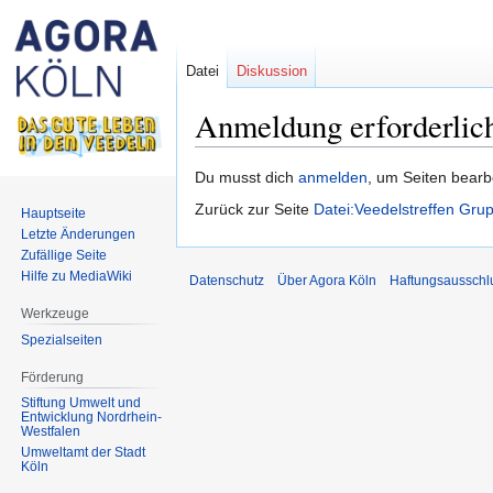
Datei
Diskussion
Anmeldung erforderlic
Zur
Zur
Du musst dich
anmelden
, um Seiten bearb
Navigation
Suche
Zurück zur Seite
Datei:Veedelstreffen Gru
Hauptseite
springen
springen
Letzte Änderungen
Zufällige Seite
Hilfe zu MediaWiki
Datenschutz
Über Agora Köln
Haftungsausschl
Werkzeuge
Spezialseiten
Förderung
Stiftung Umwelt und
Entwicklung Nordrhein-
Westfalen
Umweltamt der Stadt
Köln