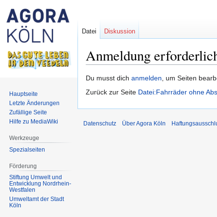
Datei
Diskussion
Anmeldung erforderlic
Zur
Zur
Du musst dich
anmelden
, um Seiten bearb
Navigation
Suche
Zurück zur Seite
Datei:Fahrräder ohne Abs
Hauptseite
springen
springen
Letzte Änderungen
Zufällige Seite
Hilfe zu MediaWiki
Datenschutz
Über Agora Köln
Haftungsausschl
Werkzeuge
Spezialseiten
Förderung
Stiftung Umwelt und
Entwicklung Nordrhein-
Westfalen
Umweltamt der Stadt
Köln