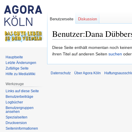
Benutzerseite
Diskussion
Benutzer:Dana Dübber
Zur
Zur
Diese Seite enthält momentan noch keinen T
Navigation
Suche
ihren Titel auf anderen Seiten
suchen
oder
Hauptseite
springen
springen
Letzte Änderungen
Zufällige Seite
Datenschutz
Über Agora Köln
Haftungsausschl
Hilfe zu MediaWiki
Werkzeuge
Links auf diese Seite
Benutzerbeiträge
Logbücher
Benutzergruppen
ansehen
Spezialseiten
Druckversion
Seiten­informationen